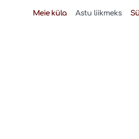
Meie küla
Astu liikmeks
S