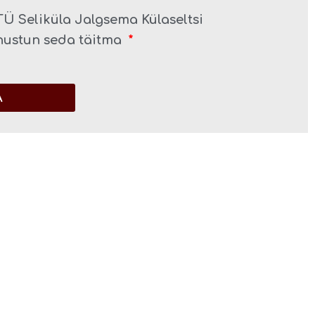
Ü Seliküla Jalgsema Külaseltsi
ohustun seda täitma
A