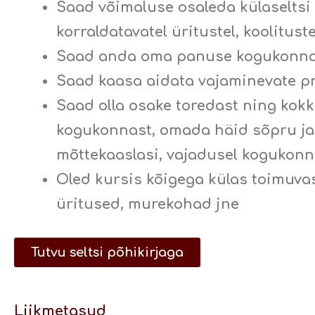
Saad võimaluse osaleda külaseltsi 
korraldatavatel üritustel, koolitust
Saad anda oma panuse kogukonna
Saad kaasa aidata vajaminevate pro
Saad olla osake toredast ning kok
kogukonnast, omada häid sõpru ja
mõttekaaslasi, vajadusel kogukonn
Oled kursis kõigega külas toimuvas
üritused, murekohad jne
Tutvu seltsi põhikirjaga
Liikmetasud