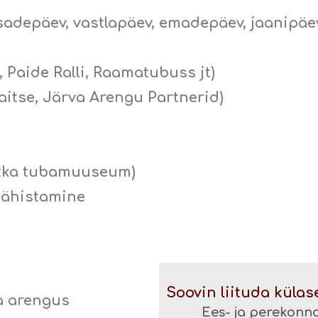
adepäev, vastlapäev, emadepäev, jaanipäev
Paide Ralli, Raamatubuss jt)
aitse, Järva Arengu Partnerid)
itka tubamuuseum)
tähistamine
Soovin liituda külas
a arengus
Ees- ja perekonn