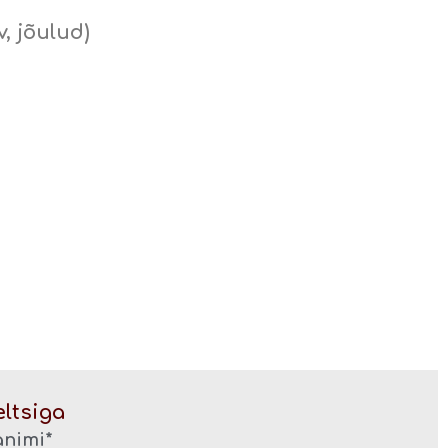
, jõulud)
eltsiga
animi*