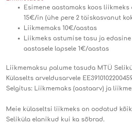
Esimene aastamaks koos liikmeks
15€/in (ühe pere 2 täiskasvanut ko
Liikmemaks 10€/aastas
Liikmeks astumise tasu ja edasine
aastasele lapsele 1€/aastas
Liikmemaksu palume tasuda MTÜ Selikü
Külaselts arveldusarvele EE391010220045
Selgitus:
Liikmemaks (aastaarv)
ja
liikme
Meie külaseltsi liikmeks on oodatud kõi
Seliküla elanikud kui ka sõbrad.