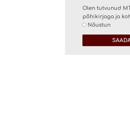
Olen tutvunud MT
põhikirjaga ja k
Nõustun
SAAD
teisegi puhul, kahe aktiivse
 ja huvist teostada külaelu
olek, et vastu võtta otsus