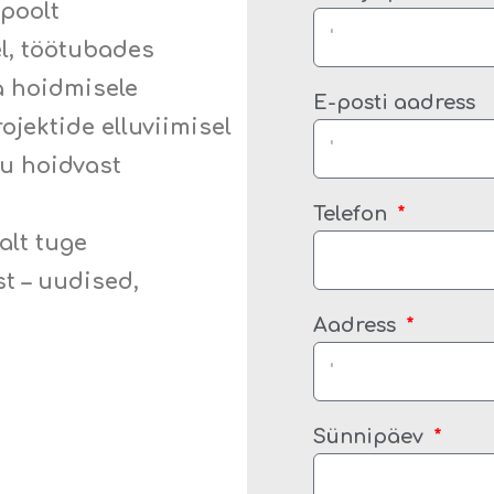
poolt
el, töötubades
 hoidmisele
E-posti aadress
jektide elluviimisel
ku hoidvast
Telefon
alt tuge
t – uudised,
Aadress
Sünnipäev