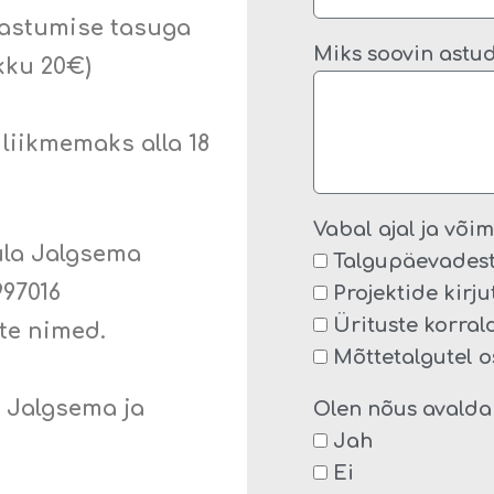
 astumise tasuga
Miks soovin astuda
kku 20€)
 liikmemaks alla 18
Vabal ajal ja või
la Jalgsema
Talgupäevadest
997016
Projektide kirj
Ürituste korra
te nimed
.
Mõttetalgutel 
k Jalgsema ja
Olen nõus avalda
Jah
Ei