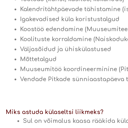
Kalendritähtpäevade tähistamine (is
Igakevadised küla koristustalgud
Koostöö edendamine (Muuseumitee, 
Koolituste korraldamine (Naiskoduk
Väljasõidud ja ühiskülastused
Mõttetalgud
Muuseumitöö koordineerminine (P
Vendade Pitkade sünniaastapäeva 
Miks astuda külaseltsi liikmeks?
Sul on võimalus kaasa rääkida kül