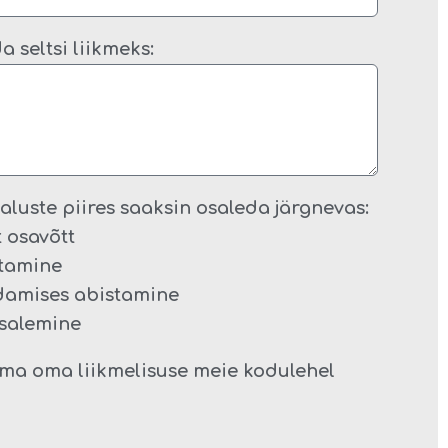
 seltsi liikmeks:
maluste piires saaksin osaleda järgnevas:
 osavõtt
utamine
ldamises abistamine
osalemine
ma oma liikmelisuse meie kodulehel