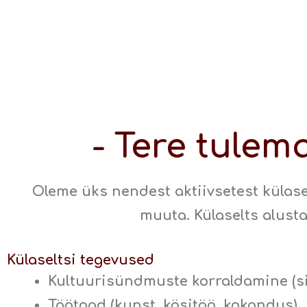
- Tere tulem
Oleme üks nendest aktiivsetest küla
muuta. Külaselts alustas
Külaseltsi tegevused
Kultuurisündmuste korraldamine (s
Töötoad (kunst, käsitöö, kokandus)