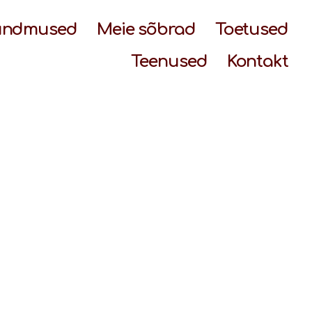
ündmused
Meie sõbrad
Toetused
Teenused
Kontakt