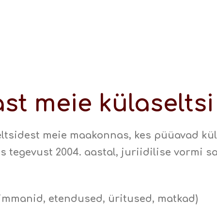
ast meie külaseltsi
seltsidest meie maakonnas, kes püüavad kü
 tegevust 2004. aastal, juriidilise vormi s
immanid, etendused, üritused, matkad)